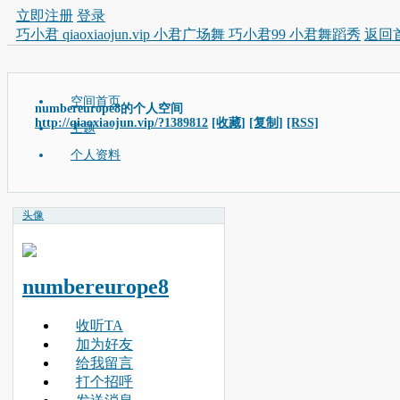
立即注册
登录
巧小君 qiaoxiaojun.vip 小君广场舞 巧小君99 小君舞蹈秀
返回
空间首页
numbereurope8的个人空间
http://qiaoxiaojun.vip/?1389812
[收藏]
[复制]
[RSS]
主题
个人资料
头像
numbereurope8
收听TA
加为好友
给我留言
打个招呼