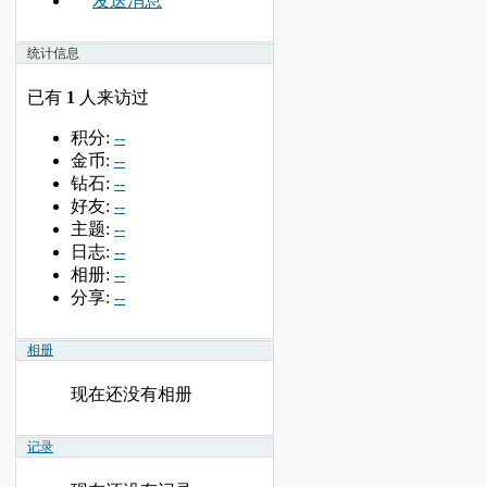
发送消息
统计信息
已有
1
人来访过
积分:
--
金币:
--
钻石:
--
好友:
--
主题:
--
日志:
--
相册:
--
分享:
--
相册
现在还没有相册
记录