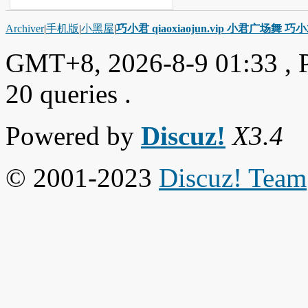
Archiver
|
手机版
|
小黑屋
|
巧小君 qiaoxiaojun.vip 小君广场舞 
GMT+8, 2026-8-9 01:33
, 
20 queries .
Powered by
Discuz!
X3.4
© 2001-2023
Discuz! Team