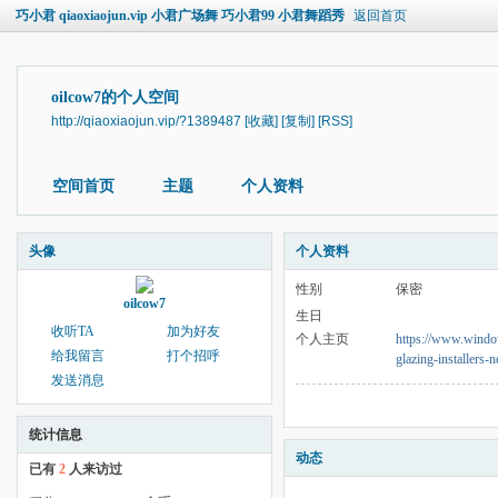
巧小君 qiaoxiaojun.vip 小君广场舞 巧小君99 小君舞蹈秀
返回首页
oilcow7的个人空间
http://qiaoxiaojun.vip/?1389487
[收藏]
[复制]
[RSS]
空间首页
主题
个人资料
头像
个人资料
性别
保密
oilcow7
生日
收听TA
加为好友
个人主页
https://www.window
给我留言
打个招呼
glazing-installers-
发送消息
统计信息
动态
已有
2
人来访过