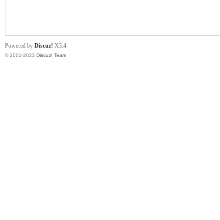
小
Powered by
Discuz!
X3.4
© 2001-2023
Discuz! Team
.
君
qia