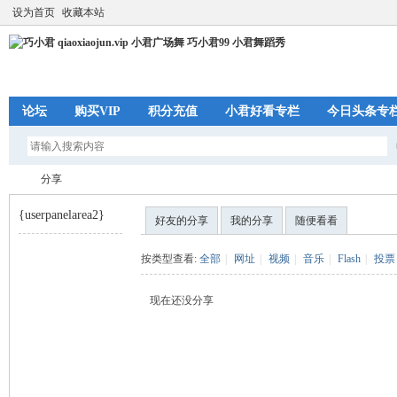
设为首页
收藏本站
论坛
购买VIP
积分充值
小君好看专栏
今日头条专
分享
{userpanelarea2}
好友的分享
我的分享
随便看看
巧
›
按类型查看:
全部
|
网址
|
视频
|
音乐
|
Flash
|
投票
现在还没分享