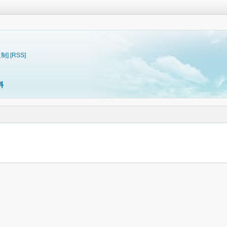
复制]
[RSS]
料