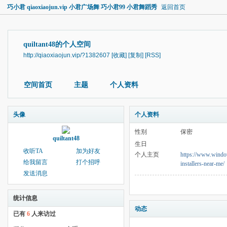
巧小君 qiaoxiaojun.vip 小君广场舞 巧小君99 小君舞蹈秀
返回首页
quiltant48的个人空间
http://qiaoxiaojun.vip/?1382607
[收藏]
[复制]
[RSS]
空间首页
主题
个人资料
头像
个人资料
性别
保密
quiltant48
生日
收听TA
加为好友
个人主页
https://www.windo
给我留言
打个招呼
installers-near-me/
发送消息
统计信息
动态
已有
6
人来访过