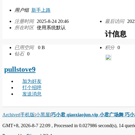
用户组
新手上路
注册时间
2025-8-24 20:46
最后访问
202
所在时区
使用系统默认
计信息
已用空间
0 B
积分
0
钻石
0
pullstove9
加为好友
打个招呼
发送消息
Archiver
|
手机版
|
小黑屋
|
巧小君 qiaoxiaojun.vip 小君广场舞 
GMT+8, 2026-8-7 22:09
, Processed in 0.027986 second(s), 14 querie