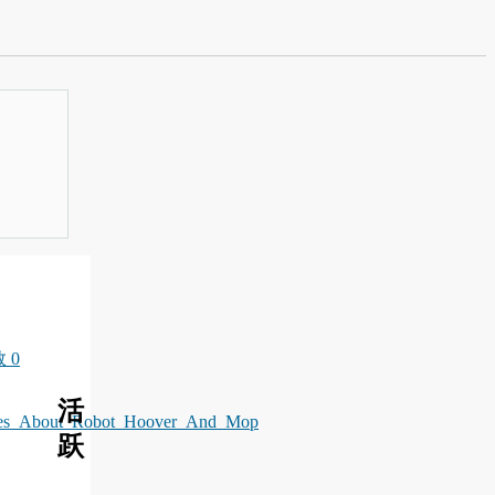
 0
活
Quotes_About_Robot_Hoover_And_Mop
跃