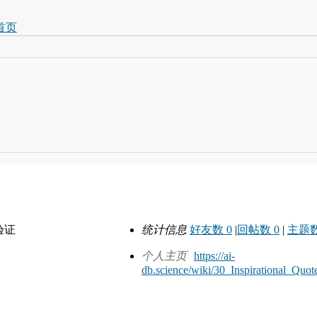
首页
验证
统计信息
好友数 0
|
回帖数 0
|
主题数
个人主页
https://ai-
db.science/wiki/30_Inspirational_