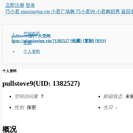
立即注册
登录
巧小君 qiaoxiaojun.vip 小君广场舞 巧小君99 小君舞蹈秀
返回
空间首页
pullstove9的个人空间
http://qiaoxiaojun.vip/?1382527
[收藏]
[复制]
[RSS]
主题
个人资料
个人资料
pullstove9
(UID: 1382527)
空间访问量
7
邮箱状态
未
性别
保密
生日
-
概况