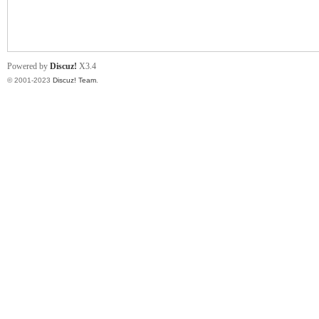
小
Powered by
Discuz!
X3.4
© 2001-2023
Discuz! Team
.
君
qia