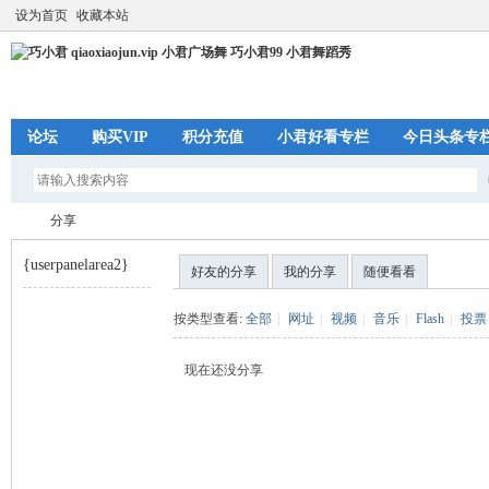
设为首页
收藏本站
论坛
购买VIP
积分充值
小君好看专栏
今日头条专
分享
{userpanelarea2}
好友的分享
我的分享
随便看看
巧
›
按类型查看:
全部
|
网址
|
视频
|
音乐
|
Flash
|
投票
现在还没分享