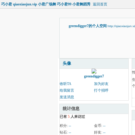
巧小君 qiaoxiaojun.vip 小君广场舞 巧小君99 小君舞蹈秀
返回首页
greendigger7的个人空间
http://qiaoxiaojun.
头像
greendigger7
收听TA
加为好友
给我留言
打个招呼
发送消息
统计信息
已有
5
人来访过
积分:
--
金币:
--
钻石:
--
好友:
--