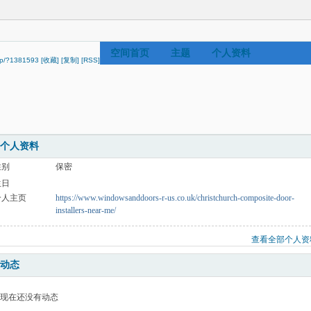
空间首页
主题
个人资料
vip/?1381593
[收藏]
[复制]
[RSS]
个人资料
性别
保密
生日
个人主页
https://www.windowsanddoors-r-us.co.uk/christchurch-composite-door-
installers-near-me/
查看全部个人资
动态
现在还没有动态