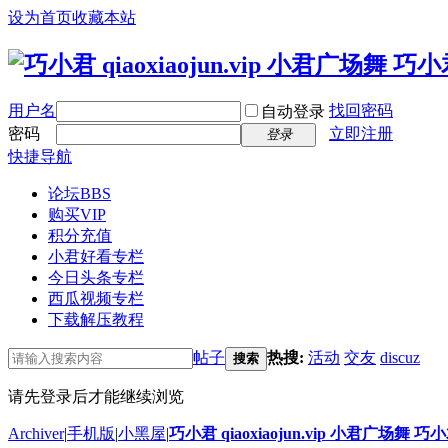
设为首页
收藏本站
用户名
找回密码
自动登录
密码
立即注册
登录
快捷导航
论坛
BBS
购买VIP
积分充值
小君好看专栏
今日头条专栏
西瓜视频专栏
下载解压教程
帖子
热搜:
活动
交友
discuz
搜索
请先登录后才能继续浏览
Archiver
|
手机版
|
小黑屋
|
巧小君 qiaoxiaojun.vip 小君广场舞 