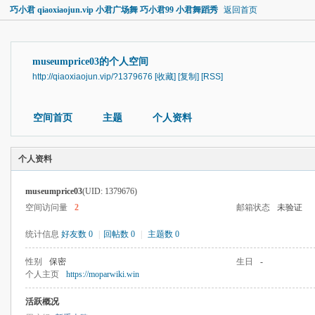
巧小君 qiaoxiaojun.vip 小君广场舞 巧小君99 小君舞蹈秀
返回首页
museumprice03的个人空间
http://qiaoxiaojun.vip/?1379676
[收藏]
[复制]
[RSS]
空间首页
主题
个人资料
个人资料
museumprice03
(UID: 1379676)
空间访问量
2
邮箱状态
未验证
统计信息
好友数 0
|
回帖数 0
|
主题数 0
性别
保密
生日
-
个人主页
https://moparwiki.win
活跃概况