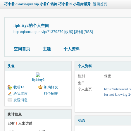
巧小君 qiaoxiaojun.vip 小君广场舞 巧小君99 小君舞蹈秀
返回首页
lipkitty2的个人空间
http://qiaoxiaojun.vip/?1379279
[收藏]
[复制]
[RSS]
空间首页
主题
个人资料
头像
个人资料
性别
保密
lipkitty2
生日
收听TA
加为好友
个人主页
https://articlescad
给我留言
打个招呼
for-not-knowing-2
发送消息
统计信息
动态
已有
1
人来访过