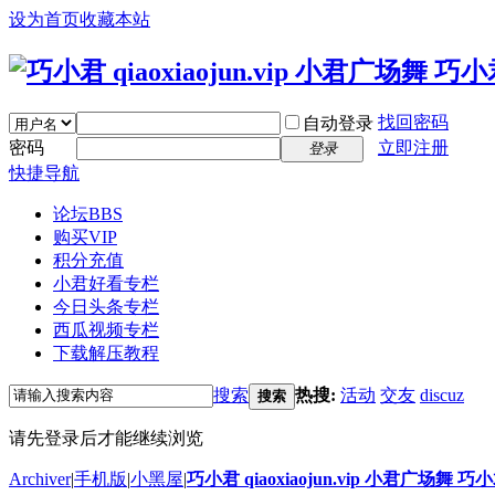
设为首页
收藏本站
找回密码
自动登录
密码
立即注册
登录
快捷导航
论坛
BBS
购买VIP
积分充值
小君好看专栏
今日头条专栏
西瓜视频专栏
下载解压教程
搜索
热搜:
活动
交友
discuz
搜索
请先登录后才能继续浏览
Archiver
|
手机版
|
小黑屋
|
巧小君 qiaoxiaojun.vip 小君广场舞 