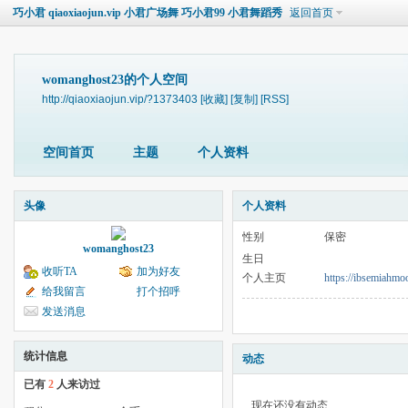
巧小君 qiaoxiaojun.vip 小君广场舞 巧小君99 小君舞蹈秀
返回首页
womanghost23的个人空间
http://qiaoxiaojun.vip/?1373403
[收藏]
[复制]
[RSS]
空间首页
主题
个人资料
头像
个人资料
性别
保密
womanghost23
生日
收听TA
加为好友
个人主页
https://ibsemiahmo
给我留言
打个招呼
发送消息
统计信息
动态
已有
2
人来访过
现在还没有动态