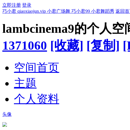
立即注册
登录
巧小君 qiaoxiaojun.vip 小君广场舞 巧小君99 小君舞蹈秀
返回首
lambcinema9的个人空
1371060
[收藏]
[复制]
[
空间首页
主题
个人资料
头像