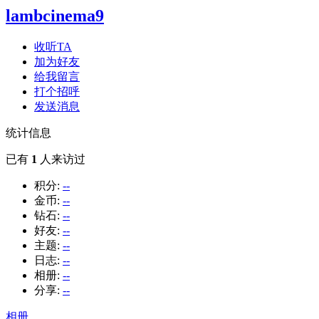
lambcinema9
收听TA
加为好友
给我留言
打个招呼
发送消息
统计信息
已有
1
人来访过
积分:
--
金币:
--
钻石:
--
好友:
--
主题:
--
日志:
--
相册:
--
分享:
--
相册