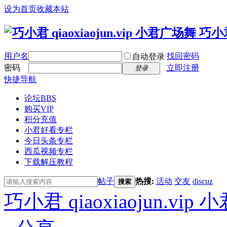
设为首页
收藏本站
用户名
找回密码
自动登录
密码
立即注册
登录
快捷导航
论坛
BBS
购买VIP
积分充值
小君好看专栏
今日头条专栏
西瓜视频专栏
下载解压教程
帖子
热搜:
活动
交友
discuz
搜索
巧小君 qiaoxiaojun.v