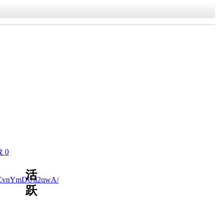
 0
活
NQhCvnYmDUd2qwA/
跃