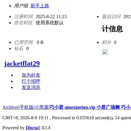
用户组
新手上路
注册时间
2025-8-22 11:23
最后访问
202
所在时区
使用系统默认
计信息
已用空间
0 B
积分
0
钻石
0
jacketflat29
加为好友
打个招呼
发送消息
Archiver
|
手机版
|
小黑屋
|
巧小君 qiaoxiaojun.vip 小君广场舞 
GMT+8, 2026-8-9 19:11
, Processed in 0.035618 second(s), 14 querie
Powered by
Discuz!
X3.4