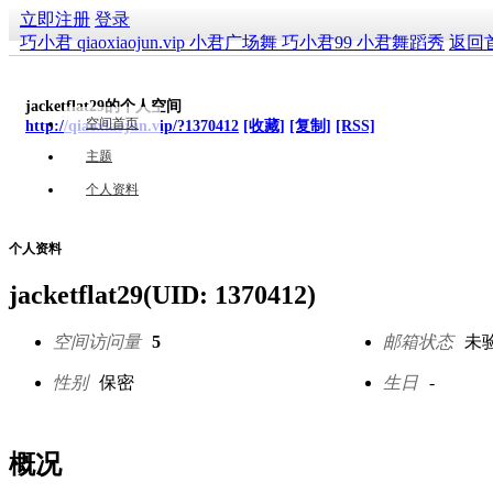
立即注册
登录
巧小君 qiaoxiaojun.vip 小君广场舞 巧小君99 小君舞蹈秀
返回
jacketflat29的个人空间
空间首页
http://qiaoxiaojun.vip/?1370412
[收藏]
[复制]
[RSS]
主题
个人资料
个人资料
jacketflat29
(UID: 1370412)
空间访问量
5
邮箱状态
未
性别
保密
生日
-
概况