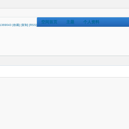
空间首页
主题
个人资料
/?1369043
[收藏]
[复制]
[RSS]