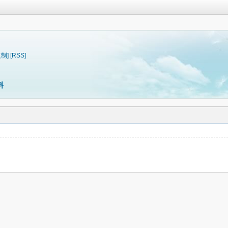
复制]
[RSS]
料