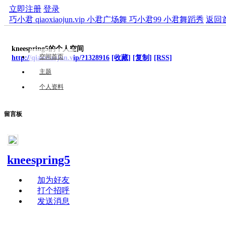
立即注册
登录
巧小君 qiaoxiaojun.vip 小君广场舞 巧小君99 小君舞蹈秀
返回
kneespring5的个人空间
空间首页
http://qiaoxiaojun.vip/?1328916
[收藏]
[复制]
[RSS]
主题
个人资料
留言板
kneespring5
加为好友
打个招呼
发送消息