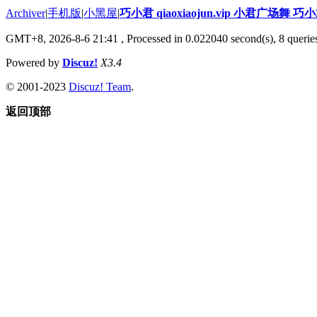
Archiver
|
手机版
|
小黑屋
|
巧小君 qiaoxiaojun.vip 小君广场舞 
GMT+8, 2026-8-6 21:41
, Processed in 0.022040 second(s), 8 queries
Powered by
Discuz!
X3.4
© 2001-2023
Discuz! Team
.
返回顶部