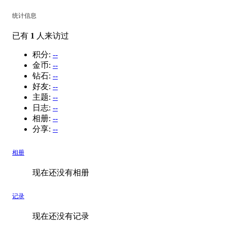
统计信息
已有
1
人来访过
积分:
--
金币:
--
钻石:
--
好友:
--
主题:
--
日志:
--
相册:
--
分享:
--
相册
现在还没有相册
记录
现在还没有记录