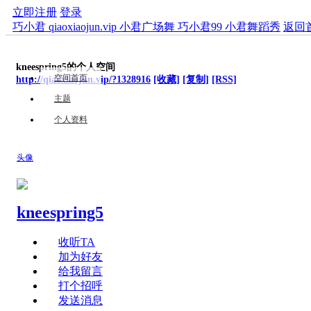
立即注册
登录
巧小君 qiaoxiaojun.vip 小君广场舞 巧小君99 小君舞蹈秀
返回
kneespring5的个人空间
空间首页
http://qiaoxiaojun.vip/?1328916
[收藏]
[复制]
[RSS]
主题
个人资料
头像
kneespring5
收听TA
加为好友
给我留言
打个招呼
发送消息