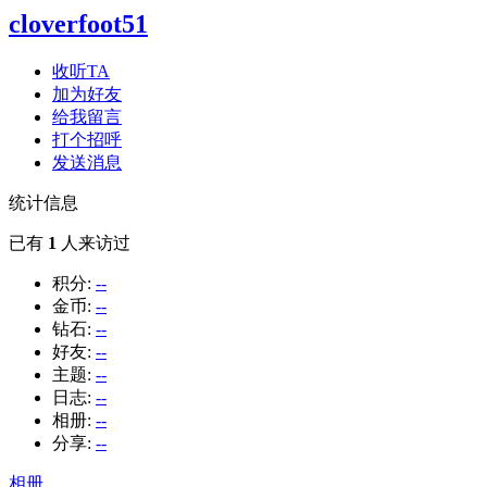
cloverfoot51
收听TA
加为好友
给我留言
打个招呼
发送消息
统计信息
已有
1
人来访过
积分:
--
金币:
--
钻石:
--
好友:
--
主题:
--
日志:
--
相册:
--
分享:
--
相册