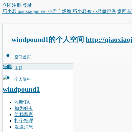
立即注册
登录
巧小君 qiaoxiaojun.vip 小君广场舞 巧小君99 小君舞蹈秀
返回首
windpound1的个人空间
http://qiaoxia
空间首页
头像
主题
个人资料
windpound1
收听TA
加为好友
给我留言
打个招呼
发送消息