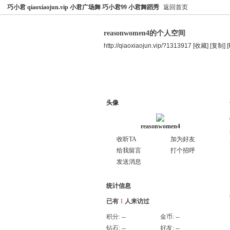
巧小君 qiaoxiaojun.vip 小君广场舞 巧小君99 小君舞蹈秀
返回首页
reasonwomen4的个人空间
http://qiaoxiaojun.vip/?1313917
[收藏]
[复制]
空间首页
主题
个人资料
头像
reasonwomen4
收听TA
加为好友
给我留言
打个招呼
发送消息
统计信息
已有
1
人来访过
积分:
--
金币:
--
钻石:
--
好友:
--