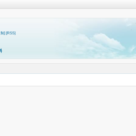
复制]
[RSS]
料