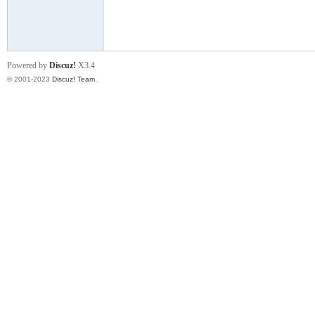
小
Powered by
Discuz!
X3.4
© 2001-2023
Discuz! Team
.
君
qia