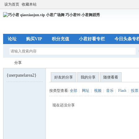
设为首页
收藏本站
论坛
购买VIP
积分充值
小君好看专栏
今日头条专
分享
{userpanelarea2}
好友的分享
我的分享
随便看看
巧
›
按类型查看:
全部
|
网址
|
视频
|
音乐
|
Flash
|
投票
现在还没分享