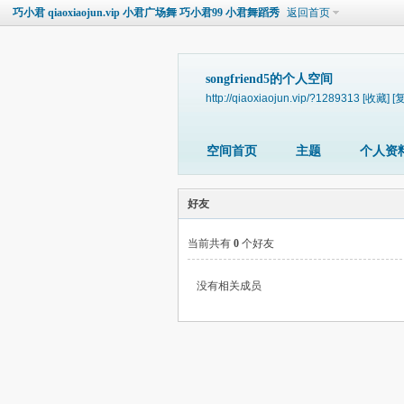
巧小君 qiaoxiaojun.vip 小君广场舞 巧小君99 小君舞蹈秀
返回首页
songfriend5的个人空间
http://qiaoxiaojun.vip/?1289313
[收藏]
[
空间首页
主题
个人资
好友
当前共有
0
个好友
没有相关成员