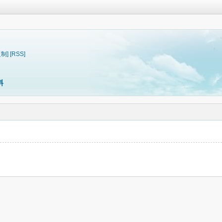
复制]
[RSS]
料