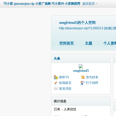
巧小君 qiaoxiaojun.vip 小君广场舞 巧小君99 小君舞蹈秀
返回首页
songfriend5的个人空间
http://qiaoxiaojun.vip/?1289313
[收藏]
[
空间首页
主题
个人资
头像
songfriend5
收听TA
加为好友
给我留言
打个招呼
发送消息
统计信息
已有
--
人来访过