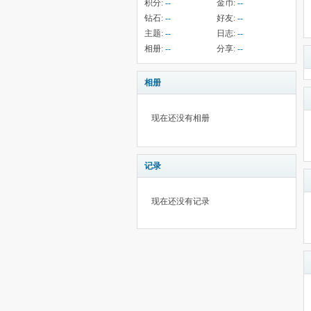
积分:
--
金币:
--
钻石:
--
好友:
--
主题:
--
日志:
--
相册:
--
分享:
--
相册
现在还没有相册
记录
现在还没有记录