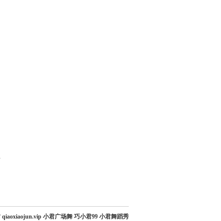
部
qiaoxiaojun.vip 小君广场舞 巧小君99 小君舞蹈秀