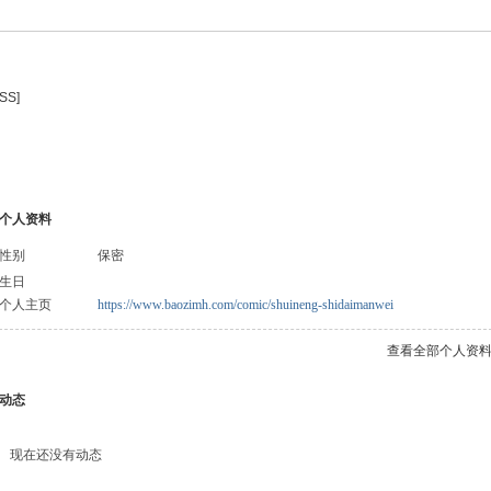
SS]
个人资料
性别
保密
生日
个人主页
https://www.baozimh.com/comic/shuineng-shidaimanwei
查看全部个人资
动态
现在还没有动态