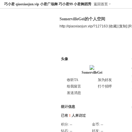
巧小君 qiaoxiaojun.vip 小君广场舞 巧小君99 小君舞蹈秀
返回首页
SomervilleGei的个人空间
http://qiaoxiaojun.vip/?127163
[收藏]
[复制]
[R
空间首页
主题
个人资料
头像
SomervilleGei
收听TA
加为好友
给我留言
打个招呼
发送消息
统计信息
已有
1
人来访过
积分:
--
金币:
--
钻石:
--
好友:
--