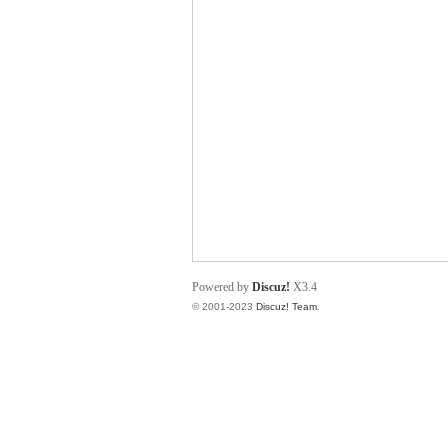
小
君
Powered by
Discuz!
X3.4
© 2001-2023
Discuz! Team
.
qia