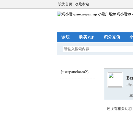
设为首页
收藏本站
论坛
购买VIP
积分充值
{userpanelarea2}
Be
http
巧
›
主
还没有相关动态