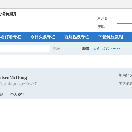
用户名
密码
小君好看专栏
今日头条专栏
西瓜视频专栏
下载解压教程
热搜:
活动
交友
discuz
帖子
搜
加为好
ntsenMcDoug
索
发送消
://qiaoxiaojun.vip/?2537731
题
个人资料