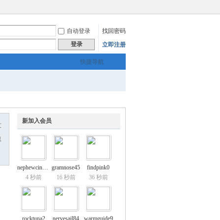
自动登录
找回密码
登录
立即注册
快捷导航
新加入会员
友
息
nephewcinema0
gramnose45
findpink0
4 秒前
16 秒前
36 秒前
rocktuna2
nervesail84
warmguide9