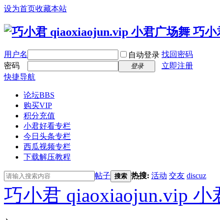
设为首页
收藏本站
用户名
找回密码
自动登录
密码
立即注册
登录
快捷导航
论坛
BBS
购买VIP
积分充值
小君好看专栏
今日头条专栏
西瓜视频专栏
下载解压教程
帖子
热搜:
活动
交友
discuz
搜索
巧小君 qiaoxiaojun.v
›