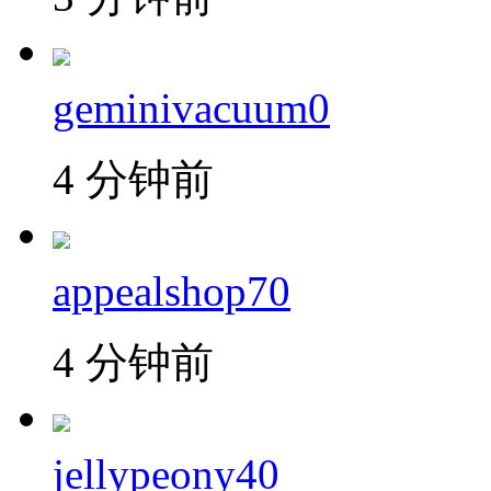
geminivacuum0
4 分钟前
appealshop70
4 分钟前
jellypeony40