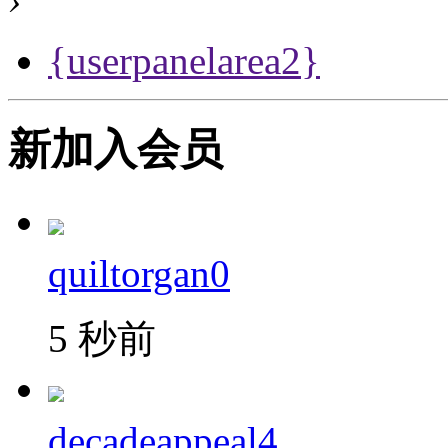
{userpanelarea2}
新加入会员
quiltorgan0
5 秒前
decadeappeal4