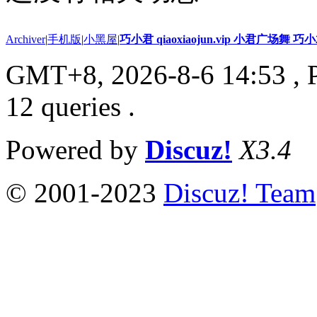
Archiver
|
手机版
|
小黑屋
|
巧小君 qiaoxiaojun.vip 小君广场舞 
GMT+8, 2026-8-6 14:53
, 
12 queries .
Powered by
Discuz!
X3.4
© 2001-2023
Discuz! Team