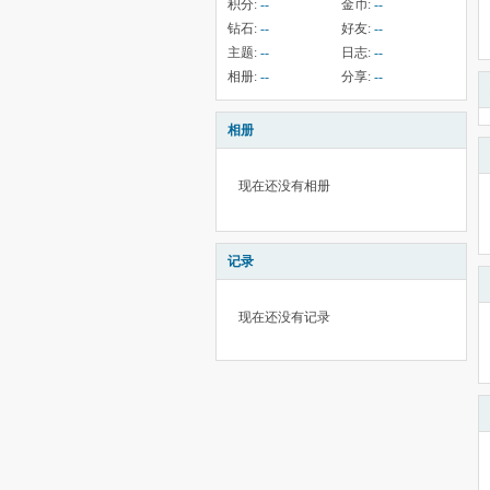
积分:
--
金币:
--
钻石:
--
好友:
--
主题:
--
日志:
--
相册:
--
分享:
--
相册
现在还没有相册
记录
现在还没有记录