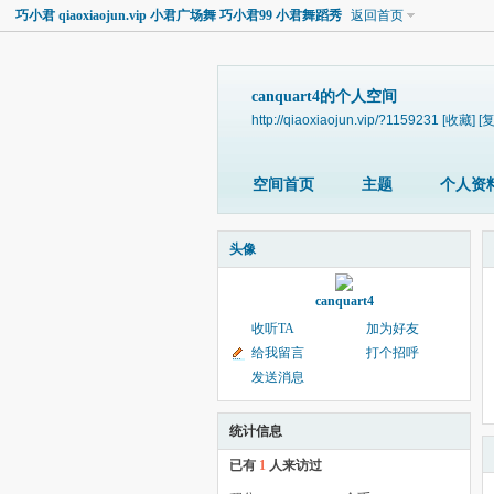
巧小君 qiaoxiaojun.vip 小君广场舞 巧小君99 小君舞蹈秀
返回首页
canquart4的个人空间
http://qiaoxiaojun.vip/?1159231
[收藏]
[
空间首页
主题
个人资
头像
canquart4
收听TA
加为好友
给我留言
打个招呼
发送消息
统计信息
已有
1
人来访过