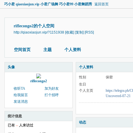
巧小君 qiaoxiaojun.vip 小君广场舞 巧小君99 小君舞蹈秀
返回首页
riflecongo2的个人空间
http://qiaoxiaojun.vip/?1151938
[收藏]
[复制]
[RSS]
空间首页
主题
个人资料
头像
个人资料
性别
保密
riflecongo2
生日
收听TA
加为好友
个人主页
https://telegra.ph/
给我留言
打个招呼
Uncovered-07-21
发送消息
统计信息
动态
已有
--
人来访过