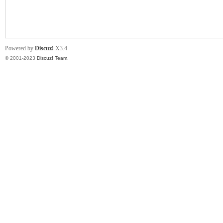
小
Powered by
Discuz!
X3.4
© 2001-2023
Discuz! Team
.
君
qia