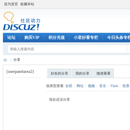
设为首页
收藏本站
论坛
购买VIP
积分充值
小君好看专栏
今日头条专
分享
{userpanelarea2}
好友的分享
我的分享
随便看看
巧
›
按类型查看:
全部
|
网址
|
视频
|
音乐
|
Flash
|
投票
现在还没分享