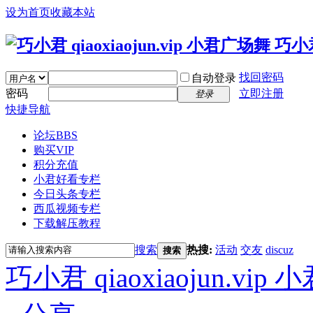
设为首页
收藏本站
找回密码
自动登录
密码
立即注册
登录
快捷导航
论坛
BBS
购买VIP
积分充值
小君好看专栏
今日头条专栏
西瓜视频专栏
下载解压教程
搜索
热搜:
活动
交友
discuz
搜索
巧小君 qiaoxiaojun.v