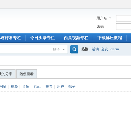
用户名
密码
小君好看专栏
今日头条专栏
西瓜视频专栏
下载解压教程
热搜:
活动
交友
discuz
帖子
搜
我的分享
随便看看
索
网址
|
视频
|
音乐
|
Flash
|
投票
|
用户
|
帖子