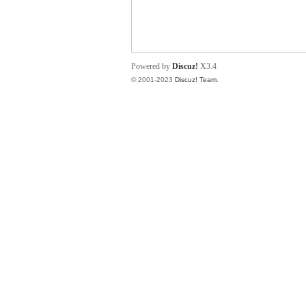
小
Powered by
Discuz!
X3.4
© 2001-2023
Discuz! Team
.
君
qia