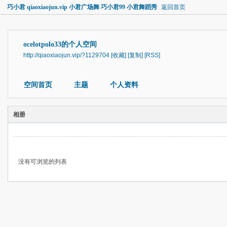
巧小君 qiaoxiaojun.vip 小君广场舞 巧小君99 小君舞蹈秀
返回首页
ocelotpolo33的个人空间
http://qiaoxiaojun.vip/?1129704
[收藏]
[复制]
[RSS]
空间首页
主题
个人资料
相册
没有可浏览的列表