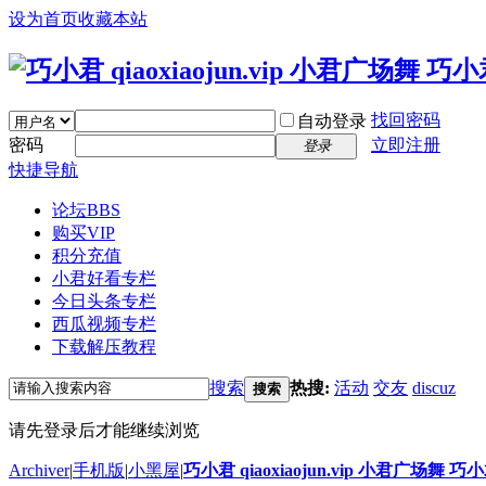
设为首页
收藏本站
找回密码
自动登录
密码
立即注册
登录
快捷导航
论坛
BBS
购买VIP
积分充值
小君好看专栏
今日头条专栏
西瓜视频专栏
下载解压教程
搜索
热搜:
活动
交友
discuz
搜索
请先登录后才能继续浏览
Archiver
|
手机版
|
小黑屋
|
巧小君 qiaoxiaojun.vip 小君广场舞 