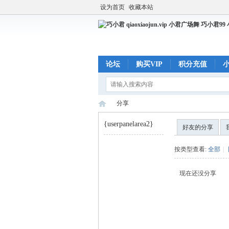
设为首页
收藏本站
论坛
购买VIP
积分充值
分享
{userpanelarea2}
好友的分享
巧
›
按类型查看:
全部
|
现在还没分享