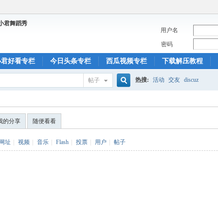
用户名
密码
小君好看专栏
今日头条专栏
西瓜视频专栏
下载解压教程
热搜:
活动
交友
discuz
帖子
搜
我的分享
随便看看
索
网址
|
视频
|
音乐
|
Flash
|
投票
|
用户
|
帖子