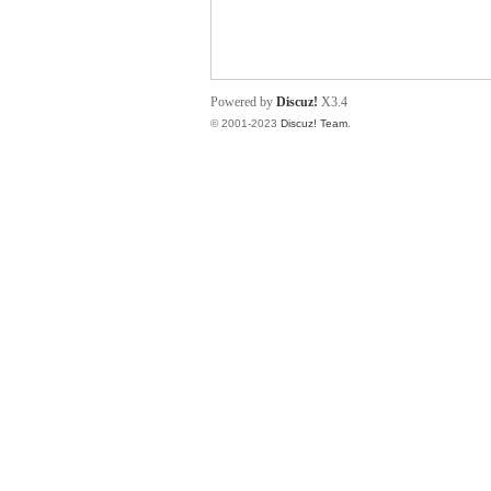
小
Powered by
Discuz!
X3.4
© 2001-2023
Discuz! Team
.
君
qia