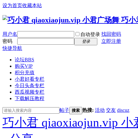
设为首页
收藏本站
用户名
找回密码
自动登录
密码
立即注册
登录
快捷导航
论坛
BBS
购买VIP
积分充值
小君好看专栏
今日头条专栏
西瓜视频专栏
下载解压教程
帖子
热搜:
活动
交友
discuz
搜索
巧小君 qiaoxiaojun.v