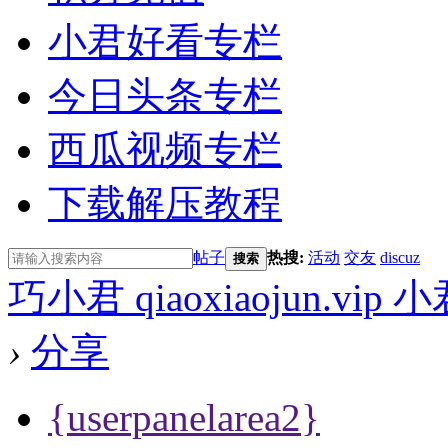
小君好看专栏
今日头条专栏
西瓜视频专栏
下载解压教程
帖子
热搜:
活动
交友
discuz
搜索
巧小君 qiaoxiaojun.v
›
分享
{userpanelarea2}