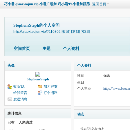
巧小君 qiaoxiaojun.vip 小君广场舞 巧小君99 小君舞蹈秀
返回首页
StephensSteph的个人空间
http://qiaoxiaojun.vip/?110802
[收藏]
[复制]
[RSS]
空间首页
主题
个人资料
头像
个人资料
性别
保密
StephensSteph
生日
收听TA
加为好友
个人主页
https://www.baozi
给我留言
打个招呼
发送消息
统计信息
动态
已有
--
人来访过
现在还没有动态