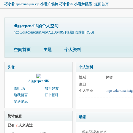
巧小君 qiaoxiaojun.vip 小君广场舞 巧小君99 小君舞蹈秀
返回首页
diggerpencil6的个人空间
http://qiaoxiaojun.vip/?1106405
[收藏]
[复制]
[RSS]
空间首页
主题
个人资料
头像
个人资料
性别
保密
diggerpencil6
生日
收听TA
加为好友
个人主页
https://darkmarketg
给我留言
打个招呼
发送消息
统计信息
动态
已有
2
人来访过
现在还没有动态