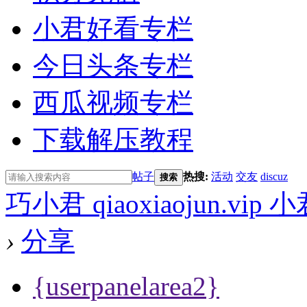
小君好看专栏
今日头条专栏
西瓜视频专栏
下载解压教程
帖子
热搜:
活动
交友
discuz
搜索
巧小君 qiaoxiaojun.v
›
分享
{userpanelarea2}