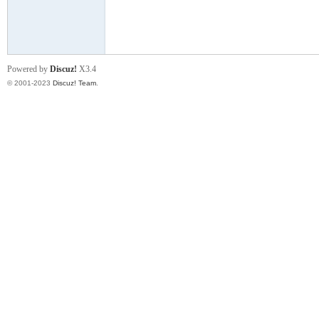
小
Powered by
Discuz!
X3.4
© 2001-2023
Discuz! Team
.
君
qia