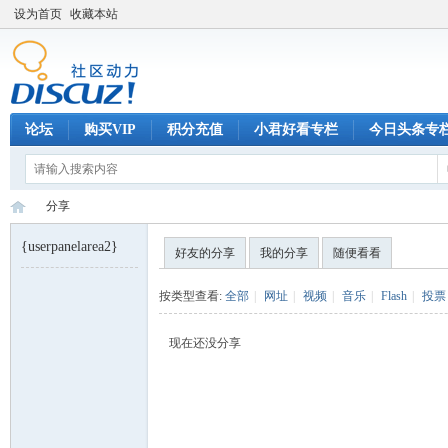
设为首页
收藏本站
论坛
购买VIP
积分充值
小君好看专栏
今日头条专
分享
{userpanelarea2}
好友的分享
我的分享
随便看看
巧
›
按类型查看:
全部
|
网址
|
视频
|
音乐
|
Flash
|
投票
现在还没分享