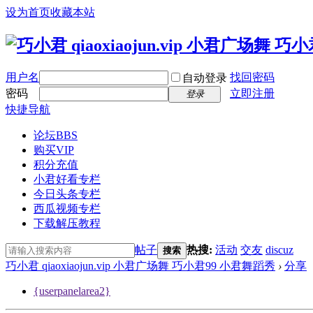
设为首页
收藏本站
用户名
找回密码
自动登录
密码
立即注册
登录
快捷导航
论坛
BBS
购买VIP
积分充值
小君好看专栏
今日头条专栏
西瓜视频专栏
下载解压教程
帖子
热搜:
活动
交友
discuz
搜索
巧小君 qiaoxiaojun.vip 小君广场舞 巧小君99 小君舞蹈秀
›
分享
{userpanelarea2}