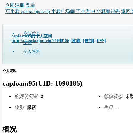
立即注册
登录
巧小君 qiaoxiaojun.vip 小君广场舞 巧小君99 小君舞蹈秀
返回
空间首页
capfoam95的个人空间
http://qiaoxiaojun.vip/?1090186
[收藏]
[复制]
[RSS]
主题
个人资料
个人资料
capfoam95
(UID: 1090186)
空间访问量
2
邮箱状态
未
性别
保密
生日
-
概况