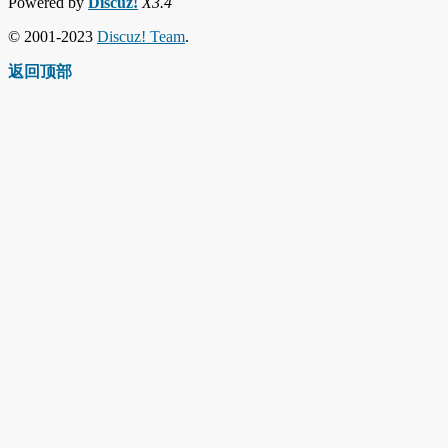
Powered by
Discuz!
X3.4
© 2001-2023
Discuz! Team
.
返回顶部