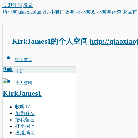
立即注册
登录
巧小君 qiaoxiaojun.vip 小君广场舞 巧小君99 小君舞蹈秀
返回首
KirkJames1的个人空间
http://qiaoxiao
空间首页
头像
主题
个人资料
KirkJames1
收听TA
加为好友
给我留言
打个招呼
发送消息