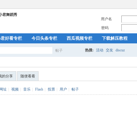
用户名
密码
小君好看专栏
今日头条专栏
西瓜视频专栏
下载解压教程
热搜:
活动
交友
discuz
帖子
搜
我的分享
随便看看
索
网址
|
视频
|
音乐
|
Flash
|
投票
|
用户
|
帖子