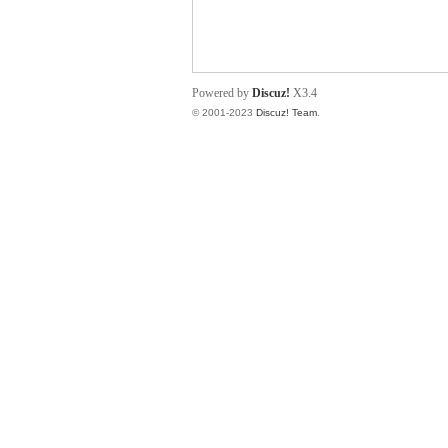
小
Powered by
Discuz!
X3.4
© 2001-2023
Discuz! Team
.
君
qia