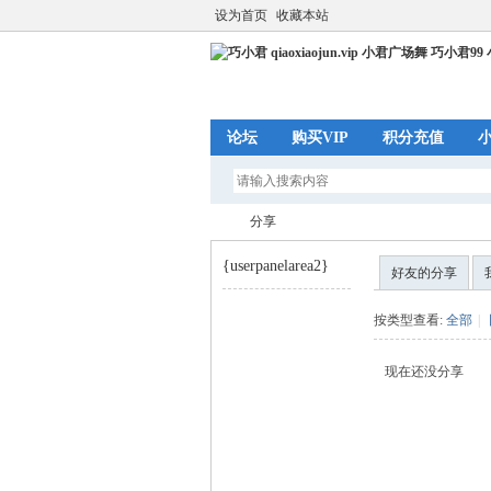
设为首页
收藏本站
论坛
购买VIP
积分充值
分享
{userpanelarea2}
好友的分享
巧
›
按类型查看:
全部
|
现在还没分享