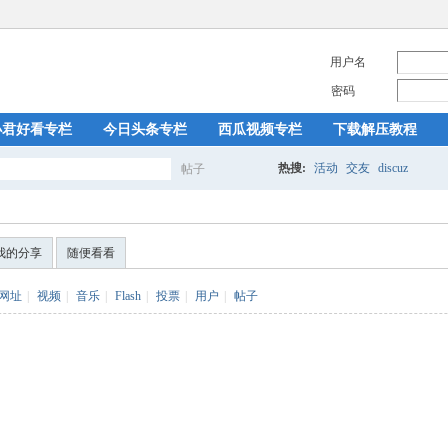
用户名
密码
小君好看专栏
今日头条专栏
西瓜视频专栏
下载解压教程
热搜:
活动
交友
discuz
帖子
搜
我的分享
随便看看
索
网址
|
视频
|
音乐
|
Flash
|
投票
|
用户
|
帖子