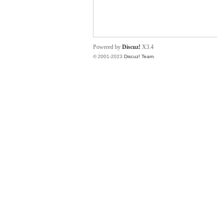
小
Powered by
Discuz!
X3.4
© 2001-2023
Discuz! Team
.
君
qia