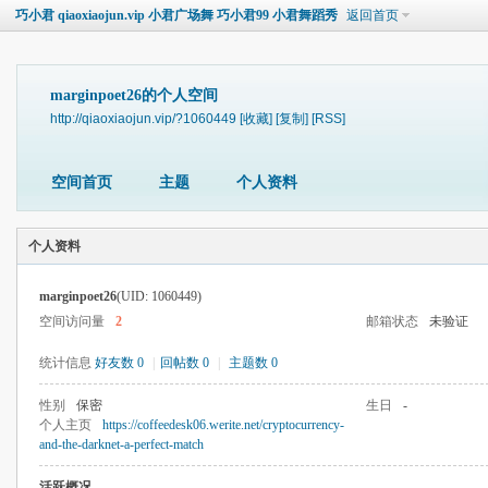
巧小君 qiaoxiaojun.vip 小君广场舞 巧小君99 小君舞蹈秀
返回首页
marginpoet26的个人空间
http://qiaoxiaojun.vip/?1060449
[收藏]
[复制]
[RSS]
空间首页
主题
个人资料
个人资料
marginpoet26
(UID: 1060449)
空间访问量
2
邮箱状态
未验证
统计信息
好友数 0
|
回帖数 0
|
主题数 0
性别
保密
生日
-
个人主页
https://coffeedesk06.werite.net/cryptocurrency-
and-the-darknet-a-perfect-match
活跃概况